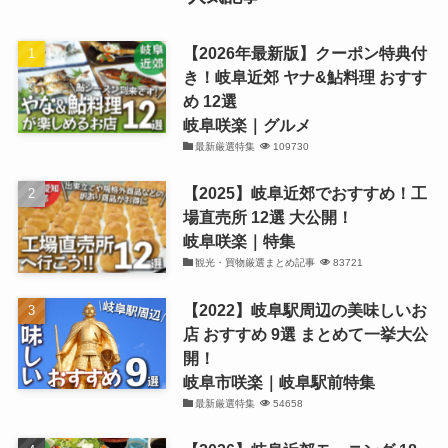
【2026年最新版】クーポン特典付
き！岐阜近郊 ヤナ&鮎料理 おすす
め 12選
岐阜咲楽｜グルメ
最新厳選特集
109730
【2025】岐阜近郊でおすすめ！工
場直売所 12選 大公開！
岐阜咲楽｜特集
観光・買物厳選まとめ記事
83721
【2022】岐阜駅周辺の美味しいお
店 おすすめ 9選 まとめて一挙大公
開！
岐阜市咲楽｜岐阜駅前特集
最新厳選特集
54658