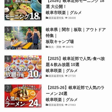
【2026】岐阜近郊モーニング 18
選 大公開！
岐阜市咲楽｜グルメ
最新厳選特集
39408
岐阜県｜関市｜板取｜アウトドア
特集｜
板取キャンプ場
観光・買物
30075
【2025】岐阜近郊で人気♪食べ放
題＆飲み放題 10選
岐阜咲楽｜グルメ
最新厳選特集
27720
【2025-26】岐阜近郊で人気のラ
ーメン 24選
岐阜咲楽｜グルメ
最新厳選特集
27063