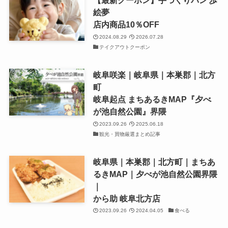
【最新クーポン】手づくりパン 歩
絵夢
店内商品10％OFF
2024.08.29
2026.07.28
テイクアウトクーポン
岐阜咲楽｜岐阜県｜本巣郡｜北方
町
岐阜起点 まちあるきMAP『夕べ
が池自然公園』界隈
2023.09.26
2025.06.18
観光・買物厳選まとめ記事
岐阜県｜本巣郡｜北方町｜まちあ
るきMAP｜夕べが池自然公園界隈
｜
から助 岐阜北方店
2023.09.26
2024.04.05
食べる