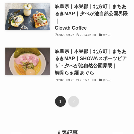
岐阜県｜本巣郡｜北方町｜まちあ
るきMAP｜夕べが池自然公園界隈
｜
Glowth Coffee
2023.09.26
2024.06.28
食べる
岐阜県｜本巣郡｜北方町｜まちあ
るきMAP｜SHOWAスポーツピア
ザ・夕べが池自然公園界隈｜
鯛骨らぁ麺 あぐら
2023.09.26
2025.10.03
食べる
1
2
人気記事