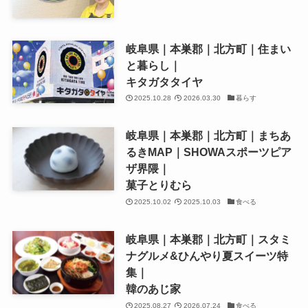
岐阜県｜本巣郡｜北方町｜住まい
と暮らし｜
キタガタタイヤ
2025.10.28
2026.03.30
暮らす
岐阜県｜本巣郡｜北方町｜まちあ
るきMAP｜SHOWAスポーツピア
ザ界隈｜
菓子とりむら
2025.10.02
2025.10.03
食べる
岐阜県｜本巣郡｜北方町｜スタミ
ナグルメ&ひんやり夏スイーツ特
集｜
韓のあじ家
2025.08.27
2026.07.24
食べる