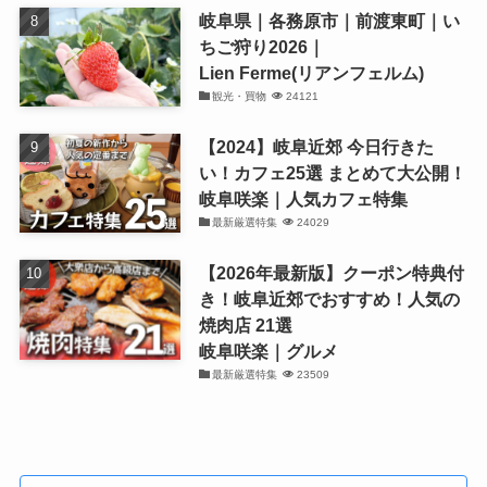
岐阜県｜各務原市｜前渡東町｜い
ちご狩り2026｜
Lien Ferme(リアンフェルム)
観光・買物
24121
【2024】岐阜近郊 今日行きた
い！カフェ25選 まとめて大公開！
岐阜咲楽｜人気カフェ特集
最新厳選特集
24029
【2026年最新版】クーポン特典付
き！岐阜近郊でおすすめ！人気の
焼肉店 21選
岐阜咲楽｜グルメ
最新厳選特集
23509