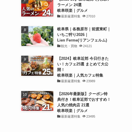
ラーメン 24選
岐阜咲楽｜グルメ
最新厳選特集
27010
岐阜県｜各務原市｜前渡東町｜
いちご狩り2026｜
Lien Ferme(リアンフェルム)
観光・買物
24121
【2024】岐阜近郊 今日行きた
い！カフェ25選 まとめて大公
開！
岐阜咲楽｜人気カフェ特集
最新厳選特集
23989
【2026年最新版】クーポン特
典付き！岐阜近郊でおすすめ！
人気の焼肉店 21選
岐阜咲楽｜グルメ
最新厳選特集
23495