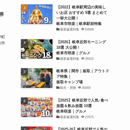
【2022】岐阜駅周辺の美味し
いお店 おすすめ 9選 まとめて
界
一挙大公開！
岐阜市咲楽｜岐阜駅前特集
最新厳選特集
54589
戸町
【2026】岐阜近郊モーニング
新作
18選 大公開！
岐阜市咲楽｜グルメ
最新厳選特集
39332
岐阜県｜関市｜板取｜アウトド
ア特集｜
板取キャンプ場
観光・買物
30059
【2025】岐阜近郊で人気♪食べ
放題＆飲み放題 10選
岐阜咲楽｜グルメ
最新厳選特集
27675
【2025-26】岐阜近郊で人気の