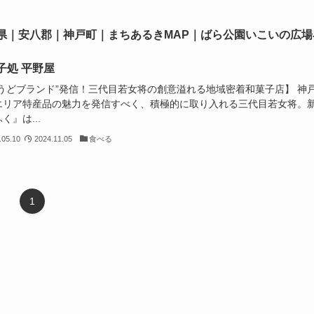
県｜安八郡｜神戸町｜まちあるきMAP｜ばら公園いこいの広場
子処 平野屋
ごうどブランド”発信！三代目若女将の創意溢れる地域密着和菓子店】 神
エリア特産品の魅力を発信すべく、積極的に取り入れる三代目若女将。
く』は...
.05.10
2024.11.05
食べる
1