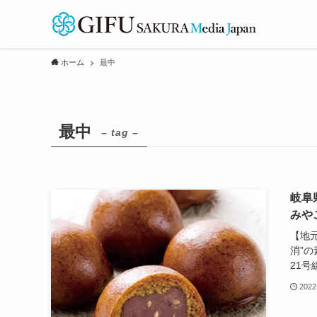
ホーム
最中
最中
– tag –
岐阜
みや
【地
消”
21号
2022