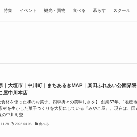
特集
イベント
観光・買物
食べる
暮らす
スクール
県｜大垣市｜中川町｜まちあるきMAP｜楽田ふれあい公園界隈
こ屋中川本店
元食材を使った和のお菓子。四季折々の美味しさを】 創業57年、“地産
の素材を生かした菓子づくりを大切にしている『みやこ屋』。現在は、国
線の中川町交...
.11.29
2023.04.06
食べる