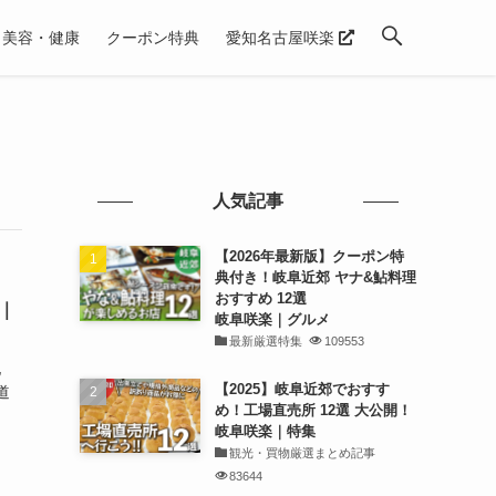
美容・健康
クーポン特典
愛知名古屋咲楽
人気記事
【2026年最新版】クーポン特
典付き！岐阜近郊 ヤナ&鮎料理
おすすめ 12選
｜
岐阜咲楽｜グルメ
最新厳選特集
109553
地
【2025】岐阜近郊でおすす
道
め！工場直売所 12選 大公開！
岐阜咲楽｜特集
観光・買物厳選まとめ記事
83644