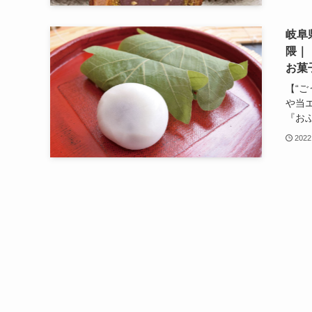
岐阜
隈｜
お菓
【“
や当
『おふ
2022