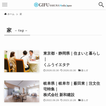
ホーム
家
家
– tag –
東京都・静岡県｜住まいと暮らし
｜
くふうイエタテ
2026.03.30
2026.03.30
暮らす
岐阜県｜岐阜市｜薮田東｜注文住
宅特集｜
株式会社 新和建設
2022.09.29
2023.10.26
暮らす