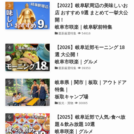
【2022】岐阜駅周辺の美味しいお
店 おすすめ 9選 まとめて一挙大公
開！
岐阜市咲楽｜岐阜駅前特集
最新厳選特集
54616
【2026】岐阜近郊モーニング 18
選 大公開！
岐阜市咲楽｜グルメ
最新厳選特集
39353
岐阜県｜関市｜板取｜アウトドア
特集｜
板取キャンプ場
観光・買物
30065
【2025】岐阜近郊で人気♪食べ放
題＆飲み放題 10選
岐阜咲楽｜グルメ