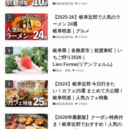
最新厳選特集
27690
【2025-26】岐阜近郊で人気のラ
ーメン 24選
岐阜咲楽｜グルメ
最新厳選特集
27029
岐阜県｜各務原市｜前渡東町｜い
ちご狩り2026｜
Lien Ferme(リアンフェルム)
観光・買物
24121
【2024】岐阜近郊 今日行きた
い！カフェ25選 まとめて大公開！
岐阜咲楽｜人気カフェ特集
最新厳選特集
23999
【2026年最新版】クーポン特典付
き！岐阜近郊でおすすめ！人気の