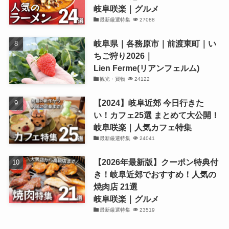
岐阜咲楽｜グルメ
最新厳選特集
27088
岐阜県｜各務原市｜前渡東町｜い
ちご狩り2026｜
Lien Ferme(リアンフェルム)
観光・買物
24122
【2024】岐阜近郊 今日行きた
い！カフェ25選 まとめて大公開！
岐阜咲楽｜人気カフェ特集
最新厳選特集
24041
【2026年最新版】クーポン特典付
き！岐阜近郊でおすすめ！人気の
焼肉店 21選
岐阜咲楽｜グルメ
最新厳選特集
23519