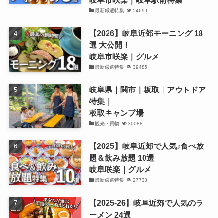
最新厳選特集
54690
【2026】岐阜近郊モーニング 18
選 大公開！
岐阜市咲楽｜グルメ
最新厳選特集
39485
岐阜県｜関市｜板取｜アウトドア
特集｜
板取キャンプ場
観光・買物
30088
【2025】岐阜近郊で人気♪食べ放
題＆飲み放題 10選
岐阜咲楽｜グルメ
最新厳選特集
27738
【2025-26】岐阜近郊で人気のラ
ーメン 24選