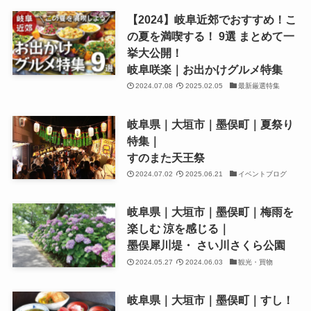
【2024】岐阜近郊でおすすめ！こ
の夏を満喫する！ 9選 まとめて一
挙大公開！
岐阜咲楽｜お出かけグルメ特集
2024.07.08
2025.02.05
最新厳選特集
岐阜県｜大垣市｜墨俣町｜夏祭り
特集｜
すのまた天王祭
2024.07.02
2025.06.21
イベントブログ
岐阜県｜大垣市｜墨俣町｜梅雨を
楽しむ 涼を感じる｜
墨俣犀川堤・ さい川さくら公園
2024.05.27
2024.06.03
観光・買物
岐阜県｜大垣市｜墨俣町｜すし！