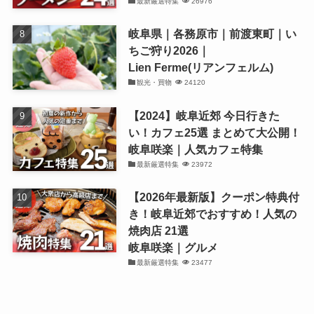
最新厳選特集
26976
岐阜県｜各務原市｜前渡東町｜い
ちご狩り2026｜
Lien Ferme(リアンフェルム)
観光・買物
24120
【2024】岐阜近郊 今日行きた
い！カフェ25選 まとめて大公開！
岐阜咲楽｜人気カフェ特集
最新厳選特集
23972
【2026年最新版】クーポン特典付
き！岐阜近郊でおすすめ！人気の
焼肉店 21選
岐阜咲楽｜グルメ
最新厳選特集
23477