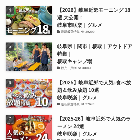
【2026】岐阜近郊モーニング 18
選 大公開！
岐阜市咲楽｜グルメ
最新厳選特集
39290
岐阜県｜関市｜板取｜アウトドア
特集｜
板取キャンプ場
観光・買物
30041
【2025】岐阜近郊で人気♪食べ放
題＆飲み放題 10選
岐阜咲楽｜グルメ
最新厳選特集
27644
【2025-26】岐阜近郊で人気のラ
ーメン 24選
岐阜咲楽｜グルメ