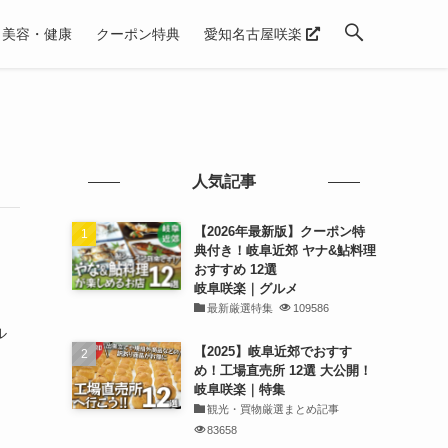
美容・健康
クーポン特典
愛知名古屋咲楽
人気記事
【2026年最新版】クーポン特
典付き！岐阜近郊 ヤナ&鮎料理
おすすめ 12選
岐阜咲楽｜グルメ
最新厳選特集
109586
ル
【2025】岐阜近郊でおすす
：
め！工場直売所 12選 大公開！
岐阜咲楽｜特集
観光・買物厳選まとめ記事
83658