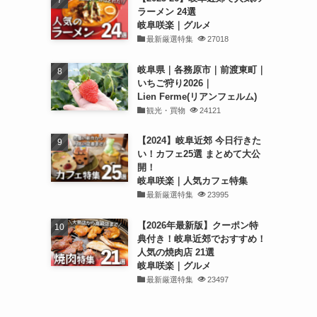
ラーメン 24選
岐阜咲楽｜グルメ
最新厳選特集
27018
岐阜県｜各務原市｜前渡東町｜
いちご狩り2026｜
Lien Ferme(リアンフェルム)
観光・買物
24121
【2024】岐阜近郊 今日行きた
い！カフェ25選 まとめて大公
開！
岐阜咲楽｜人気カフェ特集
最新厳選特集
23995
【2026年最新版】クーポン特
典付き！岐阜近郊でおすすめ！
人気の焼肉店 21選
岐阜咲楽｜グルメ
最新厳選特集
23497