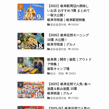
【2022】岐阜駅周辺の美味し
いお店 おすすめ 9選 まとめて
一挙大公開！
岐阜市咲楽｜岐阜駅前特集
最新厳選特集
54594
【2026】岐阜近郊モーニング
18選 大公開！
岐阜市咲楽｜グルメ
最新厳選特集
39340
岐阜県｜関市｜板取｜アウトド
ア特集｜
板取キャンプ場
観光・買物
30062
【2025】岐阜近郊で人気♪食べ
放題＆飲み放題 10選
岐阜咲楽｜グルメ
最新厳選特集
27682
【2025-26】岐阜近郊で人気の