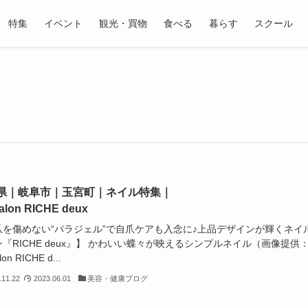
特集
イベント
観光・買物
食べる
暮らす
スクール
県｜岐阜市｜玉宮町｜ネイル特集｜
salon RICHE deux
爪を傷めない“パラジェル”で自爪ケアも入念に♪上品デザインが輝くネイ
『RICHE deux』】 かわいい蝶々が映えるシンプルネイル（画像提供
lon RICHE d...
.11.22
2023.06.01
美容・健康ブログ