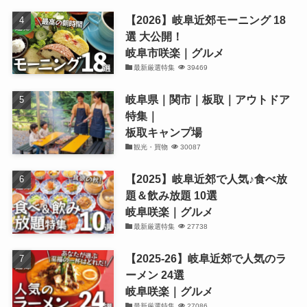
【2026】岐阜近郊モーニング 18
選 大公開！
岐阜市咲楽｜グルメ
最新厳選特集
39469
岐阜県｜関市｜板取｜アウトドア
特集｜
板取キャンプ場
観光・買物
30087
【2025】岐阜近郊で人気♪食べ放
題＆飲み放題 10選
岐阜咲楽｜グルメ
最新厳選特集
27738
【2025-26】岐阜近郊で人気のラ
ーメン 24選
岐阜咲楽｜グルメ
最新厳選特集
27086