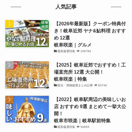
人気記事
【2026年最新版】クーポン特典付
き！岐阜近郊 ヤナ&鮎料理 おすす
め 12選
岐阜咲楽｜グルメ
最新厳選特集
109784
【2025】岐阜近郊でおすすめ！工
場直売所 12選 大公開！
岐阜咲楽｜特集
観光・買物厳選まとめ記事
83746
【2022】岐阜駅周辺の美味しいお
店 おすすめ 9選 まとめて一挙大公
開！
岐阜市咲楽｜岐阜駅前特集
最新厳選特集
54683