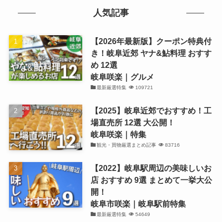
人気記事
【2026年最新版】クーポン特典付
き！岐阜近郊 ヤナ&鮎料理 おすす
め 12選
岐阜咲楽｜グルメ
最新厳選特集
109721
【2025】岐阜近郊でおすすめ！工
場直売所 12選 大公開！
岐阜咲楽｜特集
観光・買物厳選まとめ記事
83716
【2022】岐阜駅周辺の美味しいお
店 おすすめ 9選 まとめて一挙大公
開！
岐阜市咲楽｜岐阜駅前特集
最新厳選特集
54649