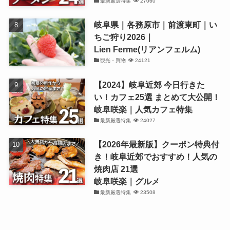
最新厳選特集
27060
岐阜県｜各務原市｜前渡東町｜い
ちご狩り2026｜
Lien Ferme(リアンフェルム)
観光・買物
24121
【2024】岐阜近郊 今日行きた
い！カフェ25選 まとめて大公開！
岐阜咲楽｜人気カフェ特集
最新厳選特集
24027
【2026年最新版】クーポン特典付
き！岐阜近郊でおすすめ！人気の
焼肉店 21選
岐阜咲楽｜グルメ
最新厳選特集
23508