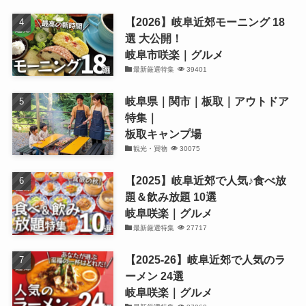
【2026】岐阜近郊モーニング 18
選 大公開！
岐阜市咲楽｜グルメ
最新厳選特集
39401
岐阜県｜関市｜板取｜アウトドア
特集｜
板取キャンプ場
観光・買物
30075
【2025】岐阜近郊で人気♪食べ放
題＆飲み放題 10選
岐阜咲楽｜グルメ
最新厳選特集
27717
【2025-26】岐阜近郊で人気のラ
ーメン 24選
岐阜咲楽｜グルメ