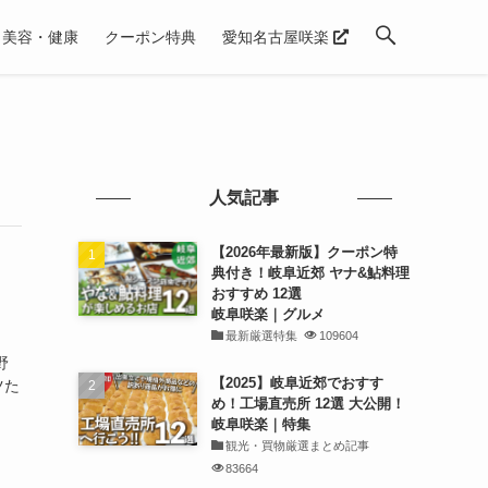
美容・健康
クーポン特典
愛知名古屋咲楽
人気記事
【2026年最新版】クーポン特
典付き！岐阜近郊 ヤナ&鮎料理
おすすめ 12選
岐阜咲楽｜グルメ
最新厳選特集
109604
野
【2025】岐阜近郊でおすす
ツた
め！工場直売所 12選 大公開！
岐阜咲楽｜特集
観光・買物厳選まとめ記事
83664