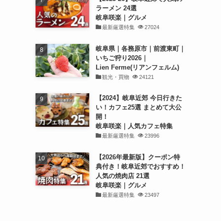
ラーメン 24選
岐阜咲楽｜グルメ
最新厳選特集
27024
岐阜県｜各務原市｜前渡東町｜
いちご狩り2026｜
Lien Ferme(リアンフェルム)
観光・買物
24121
【2024】岐阜近郊 今日行きた
い！カフェ25選 まとめて大公
開！
岐阜咲楽｜人気カフェ特集
最新厳選特集
23996
【2026年最新版】クーポン特
典付き！岐阜近郊でおすすめ！
人気の焼肉店 21選
岐阜咲楽｜グルメ
最新厳選特集
23497