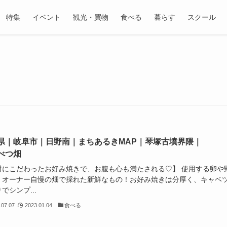
特集
イベント
観光・買物
食べる
暮らす
スクール
県｜岐阜市｜日野南｜まちあるきMAP｜琴塚古墳界隈｜
べつ畑
材にこだわったお好み焼きで、お腹も心も満たされる♡】 使用する卵や
、オーナー自慢の畑で採れた新鮮なもの！お好み焼きは分厚く、キャベ
でシンプ...
.07.07
2023.01.04
食べる