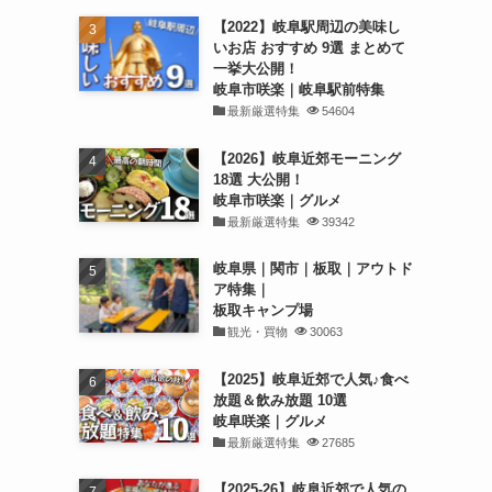
【2022】岐阜駅周辺の美味し
いお店 おすすめ 9選 まとめて
一挙大公開！
岐阜市咲楽｜岐阜駅前特集
最新厳選特集
54604
【2026】岐阜近郊モーニング
18選 大公開！
岐阜市咲楽｜グルメ
最新厳選特集
39342
岐阜県｜関市｜板取｜アウトド
ア特集｜
板取キャンプ場
観光・買物
30063
【2025】岐阜近郊で人気♪食べ
放題＆飲み放題 10選
岐阜咲楽｜グルメ
最新厳選特集
27685
【2025-26】岐阜近郊で人気の