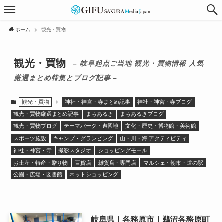
ホーム
観光・買物
観光・買物
– 岐阜起点ご当地 観光・買物情報 人気
厳選まとめ特集とブログ記事 –
観光・買物
神社・神宮・寺まとめ記事
神社・神宮・寺ブログ
観光・買物厳選まとめ記事
まちあるき
まちあるきブログ
観光・買物ブログ
テーマパーク・遊園地
文化・歴史・博物館・美術館
スポーツ施設
キャンプ・グランピング
山・川・海 アクティビティ
神社・神宮・寺
撮影スタジオ
ショッピングモール
お土産・特産・贈り物
百貨店
雑貨店・専門店
マルシェ・朝市・道の駅
公園・広場・図書館
ネットショッピング
岐阜県｜各務原市｜鵜沼各務原町