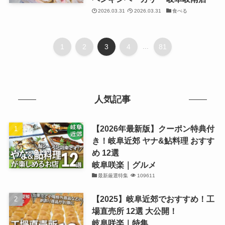
2026.03.31
2026.03.31
食べる
1
2
3
4
...
81
人気記事
【2026年最新版】クーポン特典付
き！岐阜近郊 ヤナ&鮎料理 おすす
め 12選
岐阜咲楽｜グルメ
最新厳選特集
109611
【2025】岐阜近郊でおすすめ！工
場直売所 12選 大公開！
岐阜咲楽｜特集