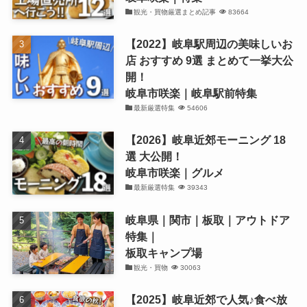
観光・買物厳選まとめ記事
83664
【2022】岐阜駅周辺の美味しいお
店 おすすめ 9選 まとめて一挙大公
開！
岐阜市咲楽｜岐阜駅前特集
最新厳選特集
54606
【2026】岐阜近郊モーニング 18
選 大公開！
岐阜市咲楽｜グルメ
最新厳選特集
39343
岐阜県｜関市｜板取｜アウトドア
特集｜
板取キャンプ場
観光・買物
30063
【2025】岐阜近郊で人気♪食べ放