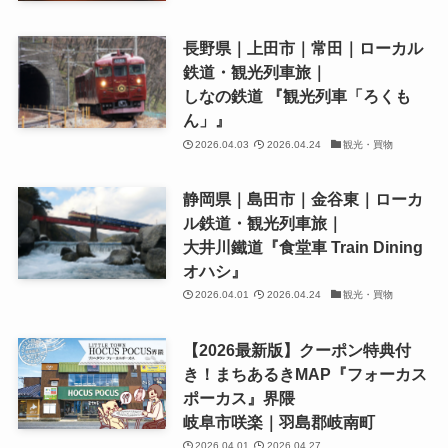
長野県｜上田市｜常田｜ローカル
鉄道・観光列車旅｜
しなの鉄道 『観光列車「ろくも
ん」』
2026.04.03
2026.04.24
観光・買物
静岡県｜島田市｜金谷東｜ローカ
ル鉄道・観光列車旅｜
大井川鐵道『食堂車 Train Dining
オハシ』
2026.04.01
2026.04.24
観光・買物
【2026最新版】クーポン特典付
き！まちあるきMAP『フォーカス
ポーカス』界隈
岐阜市咲楽｜羽島郡岐南町
2026.04.01
2026.04.27