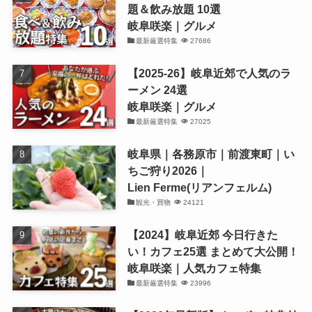
題＆飲み放題 10選
岐阜咲楽｜グルメ
最新厳選特集
27686
【2025-26】岐阜近郊で人気のラ
ーメン 24選
岐阜咲楽｜グルメ
最新厳選特集
27025
岐阜県｜各務原市｜前渡東町｜い
ちご狩り2026｜
Lien Ferme(リアンフェルム)
観光・買物
24121
【2024】岐阜近郊 今日行きた
い！カフェ25選 まとめて大公開！
岐阜咲楽｜人気カフェ特集
最新厳選特集
23996