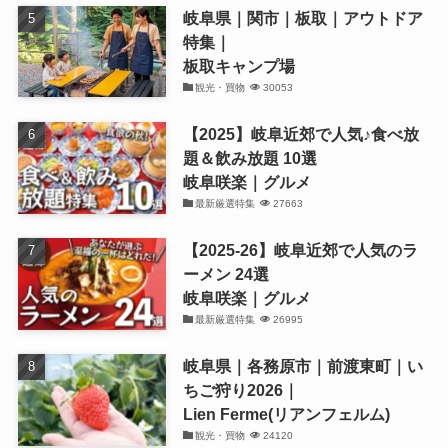
岐阜県｜関市｜板取｜アウトドア
特集｜
板取キャンプ場
観光・買物
30053
【2025】岐阜近郊で人気♪食べ放
題＆飲み放題 10選
岐阜咲楽｜グルメ
最新厳選特集
27663
【2025-26】岐阜近郊で人気のラ
ーメン 24選
岐阜咲楽｜グルメ
最新厳選特集
26995
岐阜県｜各務原市｜前渡東町｜い
ちご狩り2026｜
Lien Ferme(リアンフェルム)
観光・買物
24120