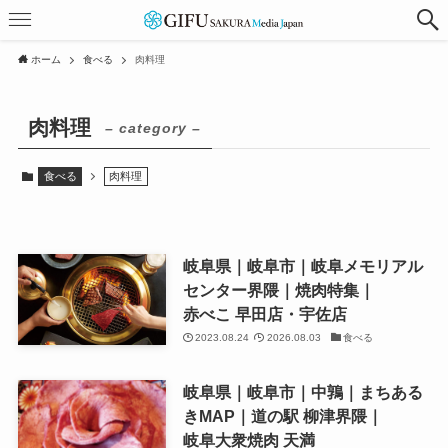
ホーム
食べる
肉料理
肉料理
– category –
食べる
肉料理
岐阜県｜岐阜市｜岐阜メモリアル
センター界隈｜焼肉特集｜
赤べこ 早田店・宇佐店
2023.08.24
2026.08.03
食べる
岐阜県｜岐阜市｜中鶉｜まちある
きMAP｜道の駅 柳津界隈｜
岐阜大衆焼肉 天満