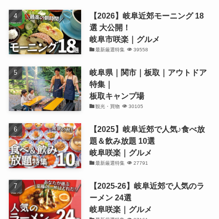
【2026】岐阜近郊モーニング 18
選 大公開！
岐阜市咲楽｜グルメ
最新厳選特集
39558
岐阜県｜関市｜板取｜アウトドア
特集｜
板取キャンプ場
観光・買物
30105
【2025】岐阜近郊で人気♪食べ放
題＆飲み放題 10選
岐阜咲楽｜グルメ
最新厳選特集
27791
【2025-26】岐阜近郊で人気のラ
ーメン 24選
岐阜咲楽｜グルメ