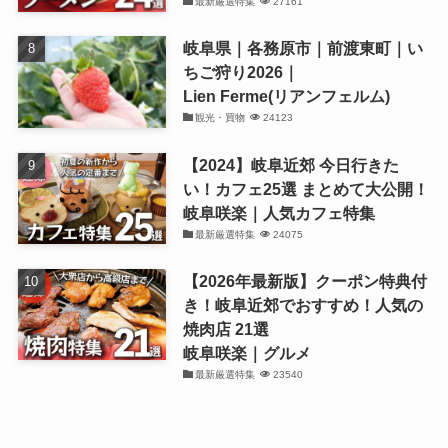
最新厳選特集
27161
岐阜県｜各務原市｜前渡東町｜い
ちご狩り2026｜
Lien Ferme(リアンフェルム)
観光・買物
24123
【2024】岐阜近郊 今日行きた
い！カフェ25選 まとめて大公開！
岐阜咲楽｜人気カフェ特集
最新厳選特集
24075
【2026年最新版】クーポン特典付
き！岐阜近郊でおすすめ！人気の
焼肉店 21選
岐阜咲楽｜グルメ
最新厳選特集
23540