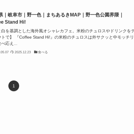
県｜岐阜市｜野一色｜まちあるきMAP｜野一色公園界隈｜
ee Stand Hi!
と白を基調とした海外風オシャレカフェ。米粉のチュロスやドリンクを
トで】 『Coffee Stand Hi!』の米粉のチュロスは外サクッと中モッチ
べ応え...
.05.07
2025.12.23
食べる
1