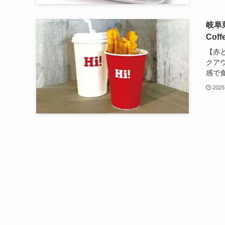
岐阜
Coff
【赤
クアウ
感で食
2025