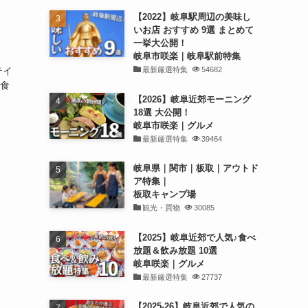
【2022】岐阜駅周辺の美味し
いお店 おすすめ 9選 まとめて
一挙大公開！
岐阜市咲楽｜岐阜駅前特集
最新厳選特集
54682
テイ
リ食
【2026】岐阜近郊モーニング
18選 大公開！
岐阜市咲楽｜グルメ
最新厳選特集
39464
岐阜県｜関市｜板取｜アウトド
ア特集｜
板取キャンプ場
観光・買物
30085
【2025】岐阜近郊で人気♪食べ
放題＆飲み放題 10選
岐阜咲楽｜グルメ
最新厳選特集
27737
【2025-26】岐阜近郊で人気の