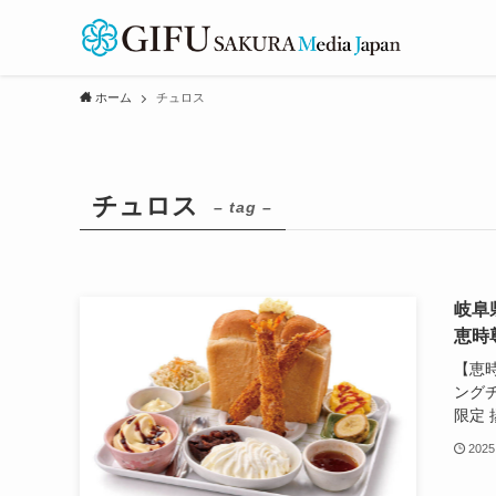
ホーム
チュロス
チュロス
– tag –
岐阜
恵時
【恵
ング
限定 
2025