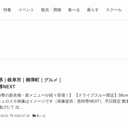
特集
イベント
観光・買物
食べる
暮らす
スクール
県｜岐阜市｜柳津町｜グルメ｜
尊NEXT
時尊の新名物・新メニューが続々登場！】 【ドライブスルー限定】38c
チュロス※画像はイメージです（画像提供：恵時尊NEXT） 平日限定 数
揚げたて 出...
.09.02
2026.07.28
食べる