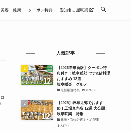
美容・健康
クーポン特典
愛知名古屋咲楽
人気記事
【2026年最新版】クーポン特
典付き！岐阜近郊 ヤナ&鮎料理
おすすめ 12選
岐阜咲楽｜グルメ
最新厳選特集
109782
mロ
【2025】岐阜近郊でおすす
量
め！工場直売所 12選 大公開！
岐阜咲楽｜特集
観光・買物厳選まとめ記事
83744