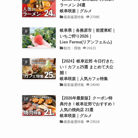
ラーメン 24選
岐阜咲楽｜グルメ
最新厳選特集
27085
岐阜県｜各務原市｜前渡東町｜
いちご狩り2026｜
Lien Ferme(リアンフェルム)
観光・買物
24121
【2024】岐阜近郊 今日行きた
い！カフェ25選 まとめて大公
開！
岐阜咲楽｜人気カフェ特集
最新厳選特集
24040
【2026年最新版】クーポン特
典付き！岐阜近郊でおすすめ！
人気の焼肉店 21選
岐阜咲楽｜グルメ
最新厳選特集
23518