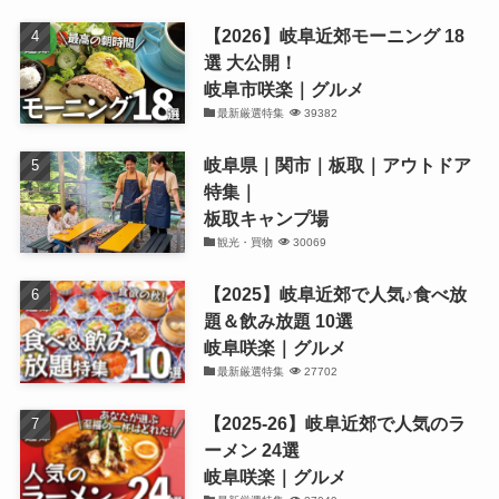
【2026】岐阜近郊モーニング 18
選 大公開！
岐阜市咲楽｜グルメ
最新厳選特集
39382
岐阜県｜関市｜板取｜アウトドア
特集｜
板取キャンプ場
観光・買物
30069
【2025】岐阜近郊で人気♪食べ放
題＆飲み放題 10選
岐阜咲楽｜グルメ
最新厳選特集
27702
【2025-26】岐阜近郊で人気のラ
ーメン 24選
岐阜咲楽｜グルメ