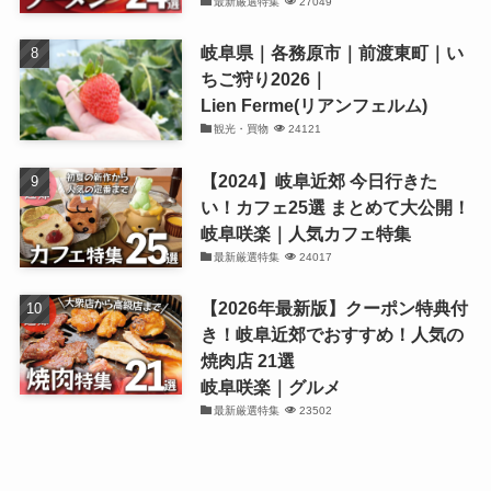
最新厳選特集
27049
岐阜県｜各務原市｜前渡東町｜い
ちご狩り2026｜
Lien Ferme(リアンフェルム)
観光・買物
24121
【2024】岐阜近郊 今日行きた
い！カフェ25選 まとめて大公開！
岐阜咲楽｜人気カフェ特集
最新厳選特集
24017
【2026年最新版】クーポン特典付
き！岐阜近郊でおすすめ！人気の
焼肉店 21選
岐阜咲楽｜グルメ
最新厳選特集
23502