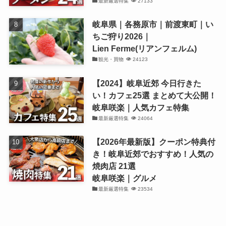
最新厳選特集
27133
岐阜県｜各務原市｜前渡東町｜い
ちご狩り2026｜
Lien Ferme(リアンフェルム)
観光・買物
24123
【2024】岐阜近郊 今日行きた
い！カフェ25選 まとめて大公開！
岐阜咲楽｜人気カフェ特集
最新厳選特集
24064
【2026年最新版】クーポン特典付
き！岐阜近郊でおすすめ！人気の
焼肉店 21選
岐阜咲楽｜グルメ
最新厳選特集
23534