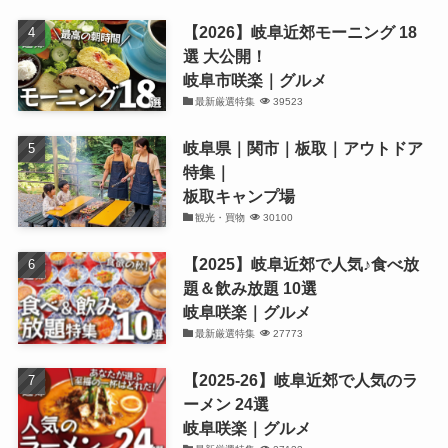
【2026】岐阜近郊モーニング 18
選 大公開！
岐阜市咲楽｜グルメ
最新厳選特集
39523
岐阜県｜関市｜板取｜アウトドア
特集｜
板取キャンプ場
観光・買物
30100
【2025】岐阜近郊で人気♪食べ放
題＆飲み放題 10選
岐阜咲楽｜グルメ
最新厳選特集
27773
【2025-26】岐阜近郊で人気のラ
ーメン 24選
岐阜咲楽｜グルメ